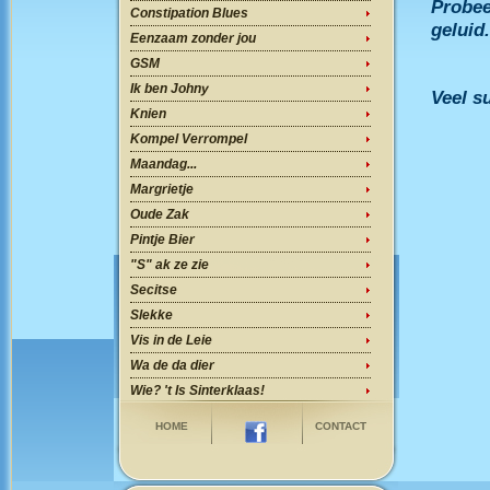
Probee
Constipation Blues
geluid.
Eenzaam zonder jou
GSM
Ik ben Johny
Veel su
Knien
Kompel Verrompel
Maandag...
Margrietje
Oude Zak
Pintje Bier
"S" ak ze zie
Secitse
Slekke
Vis in de Leie
Wa de da dier
Wie? 't Is Sinterklaas!
HOME
CONTACT